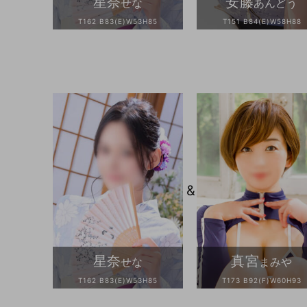
星奈
安藤
せな
あんどう
T162 B83(E)W53H85
T151 B84(E)W58H88
&
星奈
真宮
せな
まみや
T162 B83(E)W53H85
T173 B92(F)W60H93