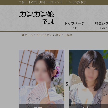
星奈｜【公式】川崎ソープランド カンカン娘ネオ
トップページ
料金シ
ホーム
コンパニオン
星奈
二輪車
&