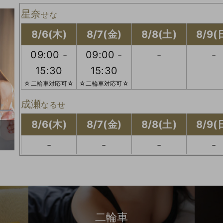
星奈
せな
8/6(木)
8/7(金)
8/8(土)
8/9(
09:00 -
09:00 -
-
-
15:30
15:30
☆二輪車対応可☆
☆二輪車対応可☆
成瀬
なるせ
8/6(木)
8/7(金)
8/8(土)
8/9(
-
-
-
-
二輪車