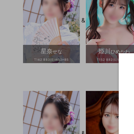
&
星奈
姫川
せな
ひめかわ
T162 B83(E)W53H85
T152 B82(E)W55H85
&