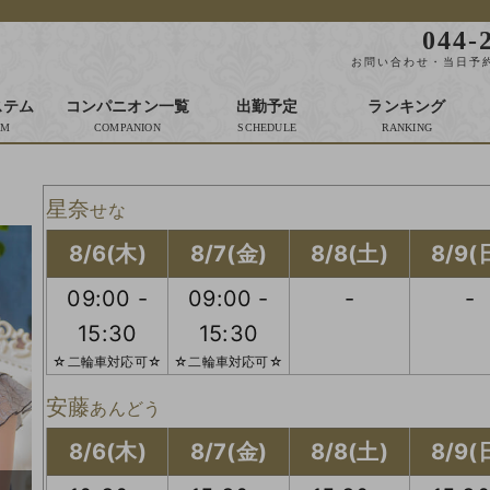
044-
お問い合わせ・当日予約
ステム
コンパニオン一覧
出勤予定
ランキング
星奈
せな
8/6(木)
8/7(金)
8/8(土)
8/9(
09:00 -
09:00 -
-
-
15:30
15:30
☆二輪車対応可☆
☆二輪車対応可☆
安藤
あんどう
8/6(木)
8/7(金)
8/8(土)
8/9(