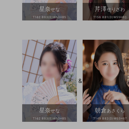
星奈
芹澤
せな
せりざわ
T162 B83(E)W53H85
T156 B81(D)W55H80
&
星奈
朝倉
せな
あさくら
T162 B83(E)W53H85
T149 B82(D)W55H87