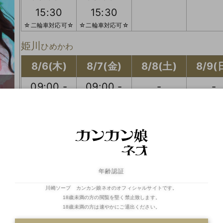
15:30
15:30
☆二輪車対応可☆
☆二輪車対応可☆
姫川
ひめかわ
8/6(木)
8/7(金)
8/8(土)
8/9(
09:00 -
09:00 -
-
-
17:00
17:00
☆二輪車対応可☆
☆二輪車対応可☆
星奈
せな
8/6(木)
8/7(金)
8/8(土)
8/9(
年齢認証
09:00 -
09:00 -
-
-
川崎ソープ カンカン娘ネオのオフィシャルサイトです。
15:30
15:30
18歳未満の方の閲覧を堅く禁止致します。
18歳未満の方は速やかにご退出ください。
☆二輪車対応可☆
☆二輪車対応可☆