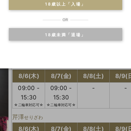
18歳以上「入場」
美結
みゆ
8/6(木)
8/7(金)
8/8(土)
8/9(
OR
-
12:00 -
12:00 -
12:00
18歳未満「退場」
20:30
20:30
20:3
☆二輪車対応可☆
☆二輪車対応可☆
☆二輪車対
星奈
せな
8/6(木)
8/7(金)
8/8(土)
8/9(
09:00 -
09:00 -
-
-
15:30
15:30
☆二輪車対応可☆
☆二輪車対応可☆
芹澤
せりざわ
8/6(木)
8/7(金)
8/8(土)
8/9(