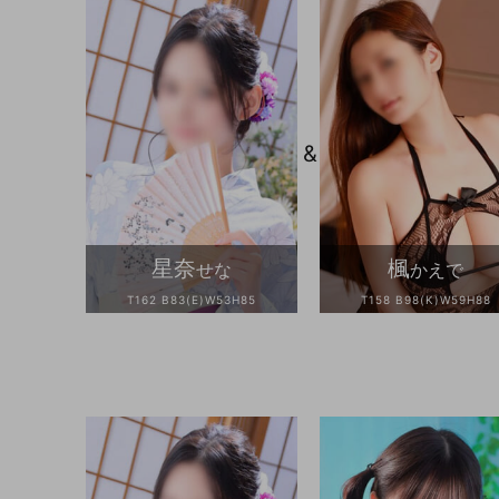
&
星奈
楓
せな
かえで
T162 B83(E)W53H85
T158 B98(K)W59H88