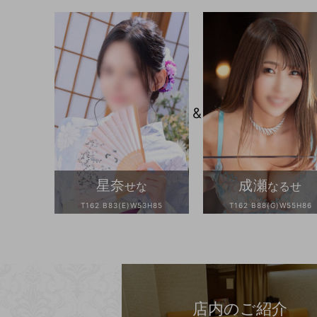
&
星奈
成瀬
せな
なるせ
T162 B83(E)W53H85
T162 B88(G)W55H86
店内のご紹介