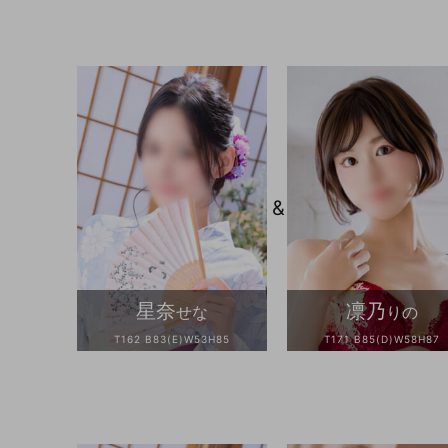
&
星奈
凛乃
せな
りの
T162 B83(E)W53H85
T171 B85(D)W58H87