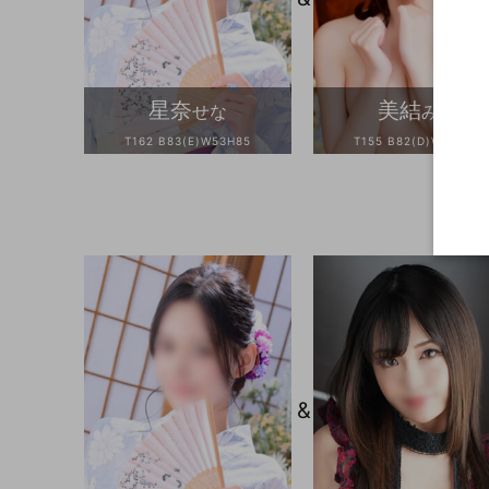
星奈
美結
せな
みゆ
T162 B83(E)W53H85
T155 B82(D)W56H88
&