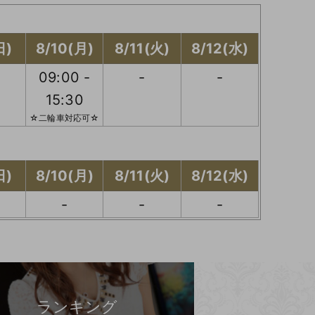
日)
8/10(月)
8/11(火)
8/12(水)
09:00 -
-
-
15:30
☆二輪車対応可☆
日)
8/10(月)
8/11(火)
8/12(水)
-
-
-
ランキング