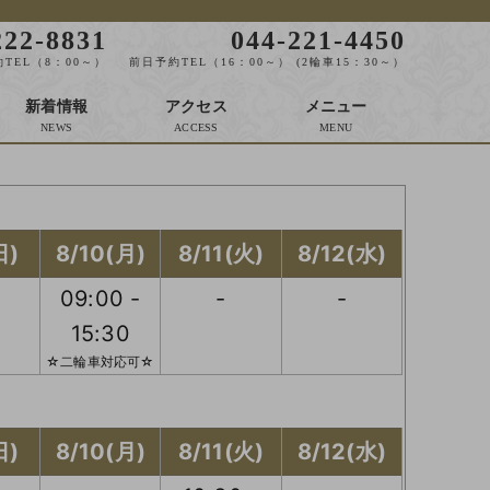
222-8831
044-221-4450
TEL（8：00～）
前日予約TEL（16：00～） (2輪車15：30～）
新着情報
アクセス
メニュー
日)
8/10(月)
8/11(火)
8/12(水)
09:00 -
-
-
15:30
☆二輪車対応可☆
日)
8/10(月)
8/11(火)
8/12(水)