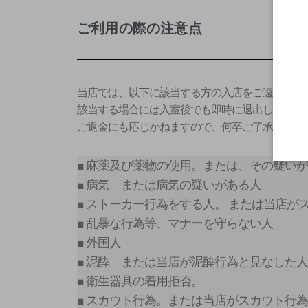
ご利用の際の注意点
当店では、以下に該当する方の入店をご遠慮いた
該当する場合には入室後でも即時に退出していた
ご返金にも応じかねますので、何卒ご了承くださ
■ 麻薬及び薬物の使用。または、その疑い
■ 病気。または病気の疑いがある人。
■ ストーカー行為をする人。 または当店
■ 乱暴な行為等、マナーを守らない人
■ 外国人
■ 泥酔。または当店が泥酔行為と見なした
■ 衛生器具の着用拒否。
■ スカウト行為。または当店がスカウト行