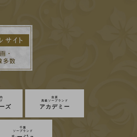
内
吉原
ド
高級ソープランド
ーズ
アカデミー
千葉
ソープランド