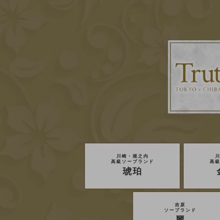
川崎・堀之内
高級ソープランド
高
琥珀
吉原
ソープランド