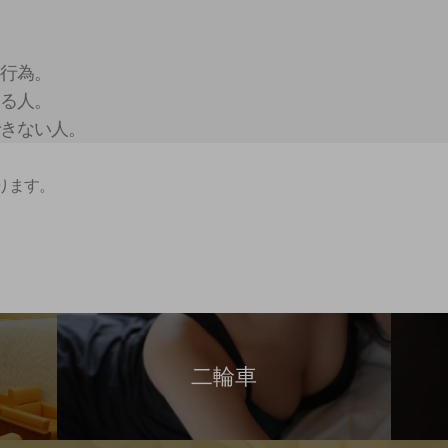
る行為。
する人。
できない人。
ります。
二輪車