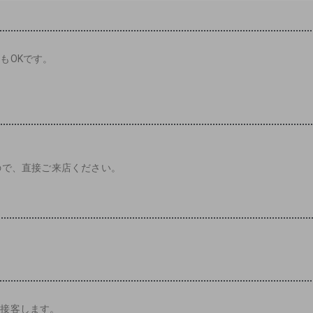
もOKです。
ので、直接ご来店ください。
に接客します。