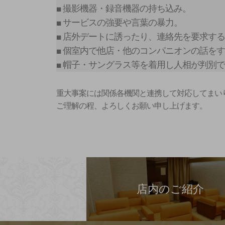
■ 撮影機器・録音機器の持ち込み。
■ サービスの強要や言葉の暴力。
■ 店外デートに誘ったり、連絡先を要求す
■ 個室内で他店・他のコンパニオンの話を
■ 帽子・サングラス等を着用し人相が判別
重大事案には関係各機関と連携して対応してまい
ご理解の程、よろしくお願い申し上げます。
店内のご紹介