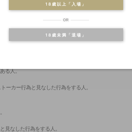
18歳以上「入場」
OR
18歳未満「退場」
だいております。
だきます。
い。
がある人。
がストーカー行為と見なした行為をする人。
人。
為と見なした行為をする人。