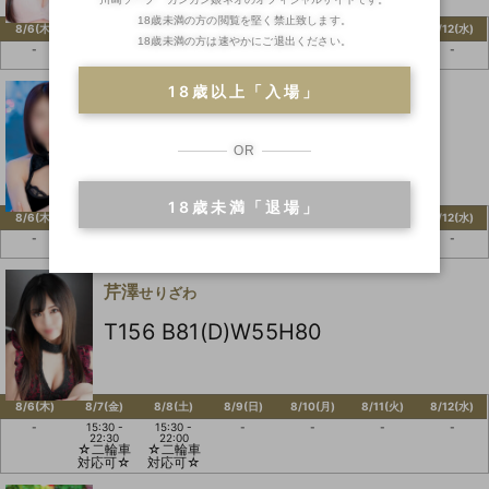
18歳未満の方の閲覧を堅く禁止致します。
8/6(木)
8/7(金)
8/8(土)
8/9(日)
8/10(月)
8/11(火)
8/12(水)
18歳未満の方は速やかにご退出ください。
-
10:30 -
10:30 -
-
10:30 -
10:30 -
-
22:00
22:00
22:00
18:30
18歳以上「入場」
朱音
あかね
T157 B82(C)W56H86
OR
18歳未満「退場」
8/6(木)
8/7(金)
8/8(土)
8/9(日)
8/10(月)
8/11(火)
8/12(水)
-
-
-
09:00 -
-
-
-
15:00
芹澤
せりざわ
T156 B81(D)W55H80
8/6(木)
8/7(金)
8/8(土)
8/9(日)
8/10(月)
8/11(火)
8/12(水)
-
15:30 -
15:30 -
-
-
-
-
22:30
22:00
☆二輪車
☆二輪車
対応可☆
対応可☆