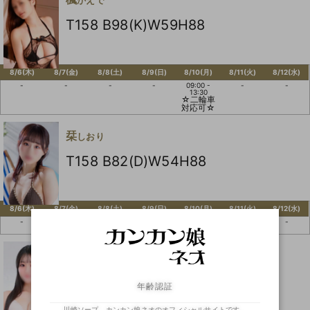
かえで
T158 B98(K)W59H88
8/6(木)
8/7(金)
8/8(土)
8/9(日)
8/10(月)
8/11(火)
8/12(水)
-
-
-
-
09:00 -
-
-
13:30
☆二輪車
対応可☆
栞
しおり
T158 B82(D)W54H88
8/6(木)
8/7(金)
8/8(土)
8/9(日)
8/10(月)
8/11(火)
8/12(水)
-
-
10:30 -
-
-
-
-
15:30
月野
つきの
T158 B87(F)W57H86
年齢認証
川崎ソープ カンカン娘ネオのオフィシャルサイトです。