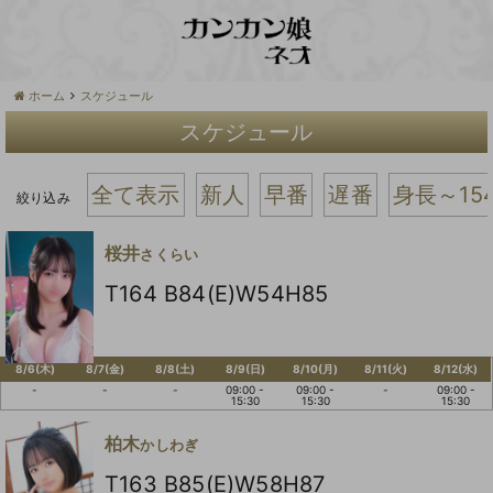
ホーム
スケジュール
スケジュール
全て表示
新人
早番
遅番
身長～15
絞り込み
桜井
さくらい
T164 B84(E)W54H85
8/6(木)
8/7(金)
8/8(土)
8/9(日)
8/10(月)
8/11(火)
8/12(水)
-
-
-
09:00 -
09:00 -
-
09:00 -
15:30
15:30
15:30
柏木
かしわぎ
T163 B85(E)W58H87