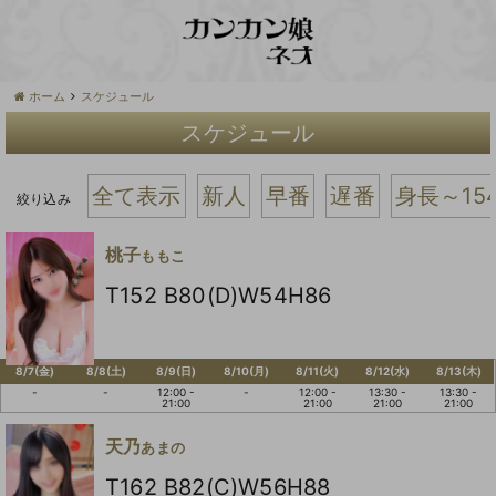
ホーム
スケジュール
スケジュール
全て表示
新人
早番
遅番
身長～15
絞り込み
桃子
ももこ
T152 B80(D)W54H86
8/7(金)
8/8(土)
8/9(日)
8/10(月)
8/11(火)
8/12(水)
8/13(木)
-
-
12:00 -
-
12:00 -
13:30 -
13:30 -
21:00
21:00
21:00
21:00
天乃
あまの
T162 B82(C)W56H88