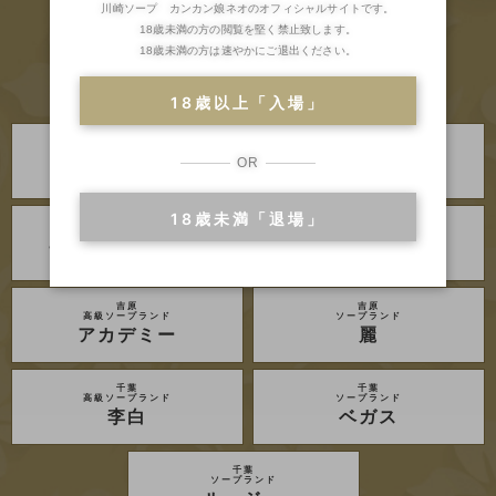
川崎ソープ カンカン娘ネオのオフィシャルサイトです。
18歳未満の方の閲覧を堅く禁止致します。
18歳未満の方は速やかにご退出ください。
18歳以上「入場」
川崎・堀之内
川崎・堀之内
高級ソープランド
高級ソープランド
OR
琥珀
金瓶梅
18歳未満「退場」
川崎・堀之内
川崎・堀之内
ソープランド
ソープランド
アラビアンナイト
グランローズ
吉原
吉原
高級ソープランド
ソープランド
アカデミー
麗
千葉
千葉
高級ソープランド
ソープランド
李白
ベガス
千葉
ソープランド